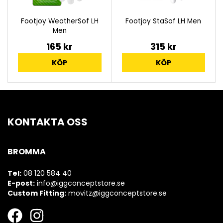
Footjoy WeatherSof LH
Footjoy StaSof LH Men
Men
165 kr
315 kr
KÖP
KÖP
KONTAKTA OSS
BROMMA
Tel:
08 120 584 40
E-post:
info@iggconceptstore.se
Custom Fitting:
movitz@iggconceptstore.se