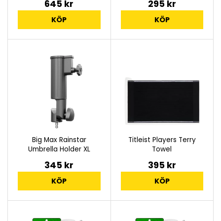
645 kr
295 kr
KÖP
KÖP
Big Max Rainstar
Titleist Players Terry
Umbrella Holder XL
Towel
345 kr
395 kr
KÖP
KÖP