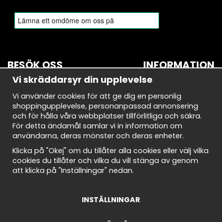
BESÖK OSS
INFORMATION
Vi skräddarsyr din upplevelse
BROMMA
Om oss
Vi använder cookies för att ge dig en personlig
Bryggerivägen 10
Nyhetsbrev
shoppingupplevelse, personanpassad annonsering
168 67 Bromma
Avtalskund
och för hålla våra webbplatser tillförlitliga och säkra.
Demodagar
För detta ändamål samlar vi in information om
Öppettider:
Integritetspolicy
användarna, deras mönster och deras enheter.
Måndag-torsdag: 10-18
Om cookies
Fredag: 10-18
Cookie Inställningar
Klicka på "Okej" om du tillåter alla cookies eller välj vilka
Lördag: 10-18
Köpvillkor
cookies du tillåter och vilka du vill stänga av genom
Söndag: 10-18
att klicka på "Inställningar" nedan.
INSTÄLLNINGAR