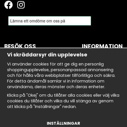
BESÖK OSS
INFORMATION
Vi skräddarsyr din upplevelse
BROMMA
Om oss
Vi använder cookies för att ge dig en personlig
Bryggerivägen 10
Nyhetsbrev
shoppingupplevelse, personanpassad annonsering
168 67 Bromma
Avtalskund
och för hålla våra webbplatser tillförlitliga och säkra.
Demodagar
För detta ändamål samlar vi in information om
Öppettider:
Integritetspolicy
användarna, deras mönster och deras enheter.
Måndag-torsdag: 10-18
Om cookies
Fredag: 10-18
Cookie Inställningar
Klicka på "Okej" om du tillåter alla cookies eller välj vilka
Lördag: 10-18
Köpvillkor
cookies du tillåter och vilka du vill stänga av genom
Söndag: 10-18
att klicka på "Inställningar" nedan.
INSTÄLLNINGAR