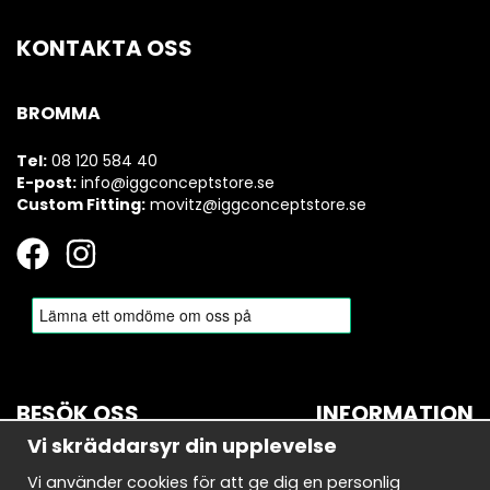
KONTAKTA OSS
BROMMA
Tel:
08 120 584 40
E-post:
info@iggconceptstore.se
Custom Fitting:
movitz@iggconceptstore.se
BESÖK OSS
INFORMATION
Vi skräddarsyr din upplevelse
BROMMA
Om oss
Vi använder cookies för att ge dig en personlig
Bryggerivägen 10
Nyhetsbrev