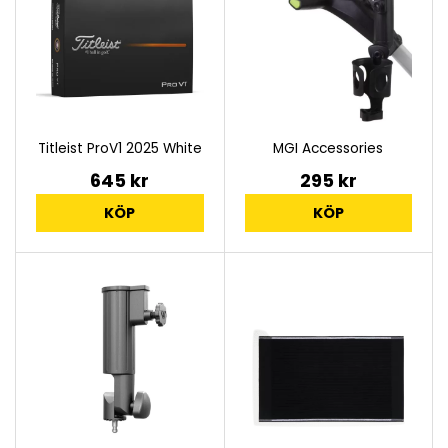
Titleist ProV1 2025 White
MGI Accessories
645 kr
295 kr
KÖP
KÖP