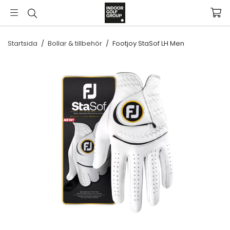
Startsida
/
Bollar & tillbehör
/
Footjoy StaSof LH Men