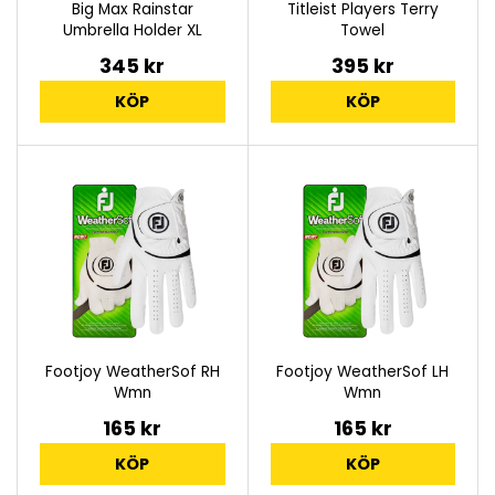
Big Max Rainstar
Titleist Players Terry
Umbrella Holder XL
Towel
345 kr
395 kr
KÖP
KÖP
Footjoy WeatherSof RH
Footjoy WeatherSof LH
Wmn
Wmn
165 kr
165 kr
KÖP
KÖP