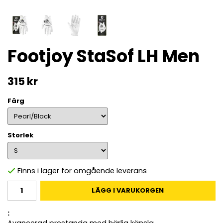
Footjoy StaSof LH Men
315 kr
Färg
Storlek
Finns i lager för omgående leverans
LÄGG I VARUKORGEN
: