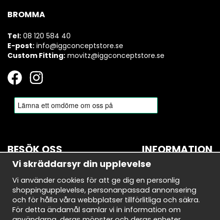
BROMMA
Tel:
08 120 584 40
E-post:
info@iggconceptstore.se
Custom Fitting:
movitz@iggconceptstore.se
BESÖK OSS
INFORMATION
Vi skräddarsyr din upplevelse
BROMMA
Om oss
Vi använder cookies för att ge dig en personlig
Bryggerivägen 10
Nyhetsbrev
shoppingupplevelse, personanpassad annonsering
168 67 Bromma
Avtalskund
och för hålla våra webbplatser tillförlitliga och säkra.
Demodagar
För detta ändamål samlar vi in information om
Öppettider:
Integritetspolicy
användarna, deras mönster och deras enheter.