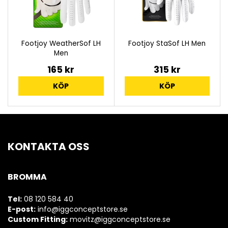
Footjoy WeatherSof LH
Footjoy StaSof LH Men
Men
165 kr
315 kr
KÖP
KÖP
KONTAKTA OSS
BROMMA
Tel:
08 120 584 40
E-post:
info@iggconceptstore.se
Custom Fitting:
movitz@iggconceptstore.se