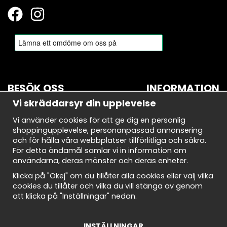
BESÖK OSS
INFORMATION
Vi skräddarsyr din upplevelse
BROMMA
Om oss
Vi använder cookies för att ge dig en personlig
Bryggerivägen 10
Nyhetsbrev
shoppingupplevelse, personanpassad annonsering
168 67 Bromma
Avtalskund
och för hålla våra webbplatser tillförlitliga och säkra.
Demodagar
För detta ändamål samlar vi in information om
Öppettider:
Integritetspolicy
användarna, deras mönster och deras enheter.
Måndag-torsdag: 10-18
Om cookies
Fredag: 10-18
Cookie Inställningar
Klicka på "Okej" om du tillåter alla cookies eller välj vilka
Lördag: 10-18
Köpvillkor
cookies du tillåter och vilka du vill stänga av genom
Söndag: 10-18
att klicka på "Inställningar" nedan.
INSTÄLLNINGAR