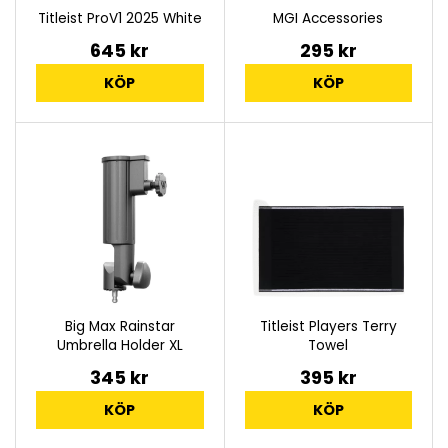
Titleist ProV1 2025 White
MGI Accessories
645 kr
295 kr
KÖP
KÖP
Big Max Rainstar
Titleist Players Terry
Umbrella Holder XL
Towel
345 kr
395 kr
KÖP
KÖP