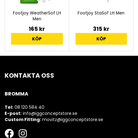
Footjoy WeatherSof LH
Footjoy StaSof LH Men
Men
165 kr
315 kr
KÖP
KÖP
KONTAKTA OSS
BROMMA
Tel:
08 120 584 40
E-post:
info@iggconceptstore.se
Custom Fitting:
movitz@iggconceptstore.se