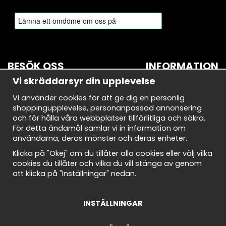
BESÖK OSS
INFORMATION
Vi skräddarsyr din upplevelse
BROMMA
Om oss
Vi använder cookies för att ge dig en personlig
Bryggerivägen 10
Nyhetsbrev
shoppingupplevelse, personanpassad annonsering
168 67 Bromma
Avtalskund
och för hålla våra webbplatser tillförlitliga och säkra.
Demodagar
För detta ändamål samlar vi in information om
Öppettider:
Integritetspolicy
användarna, deras mönster och deras enheter.
Måndag-torsdag: 10-18
Om cookies
Fredag: 10-18
Cookie Inställningar
Klicka på "Okej" om du tillåter alla cookies eller välj vilka
Lördag: 10-18
Köpvillkor
cookies du tillåter och vilka du vill stänga av genom
Söndag: 10-18
att klicka på "Inställningar" nedan.
INSTÄLLNINGAR