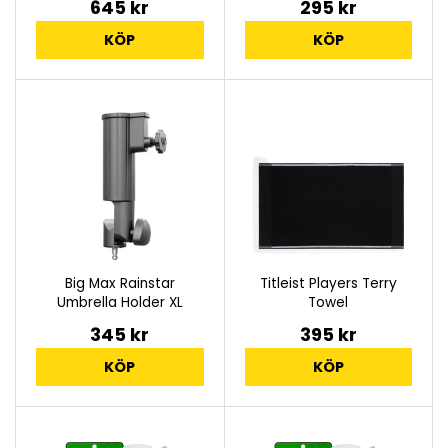
645 kr
295 kr
KÖP
KÖP
Big Max Rainstar
Titleist Players Terry
Umbrella Holder XL
Towel
345 kr
395 kr
KÖP
KÖP