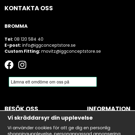
KONTAKTA OSS
BROMMA
Tel:
08 120 584 40
E-post:
info@iggconceptstore.se
Custom Fitting:
movitz@iggconceptstore.se
BESÖK OSS
INFORMATION
Vi skräddarsyr din upplevelse
BROMMA
Om oss
Vi använder cookies för att ge dig en personlig
Bryggerivägen 10
Nyhetsbrev
shoppingupplevelse, personanpassad annonsering
168 67 Bromma
Avtalskund