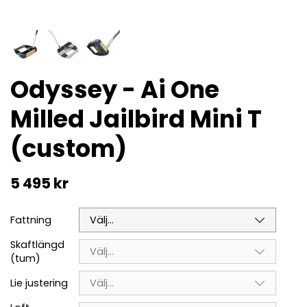
Odyssey - Ai One
Milled Jailbird Mini T
(custom)
5 495 kr
Fattning
Välj...
Skaftlängd
Välj...
(tum)
Lie justering
Välj...