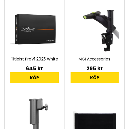
Titleist ProV1 2025 White
MGI Accessories
645 kr
295 kr
KÖP
KÖP