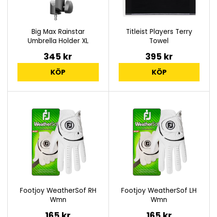
Big Max Rainstar
Titleist Players Terry
Umbrella Holder XL
Towel
345 kr
395 kr
KÖP
KÖP
Footjoy WeatherSof RH
Footjoy WeatherSof LH
Wmn
Wmn
165 kr
165 kr