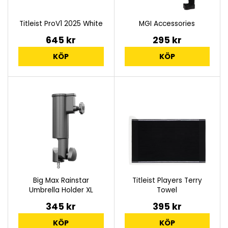
Titleist ProV1 2025 White
MGI Accessories
645 kr
295 kr
KÖP
KÖP
Big Max Rainstar
Titleist Players Terry
Umbrella Holder XL
Towel
345 kr
395 kr
KÖP
KÖP