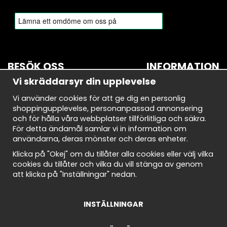
BESÖK OSS
INFORMATION
Vi skräddarsyr din upplevelse
BROMMA
Om oss
Vi använder cookies för att ge dig en personlig
Bryggerivägen 10
Nyhetsbrev
shoppingupplevelse, personanpassad annonsering
168 67 Bromma
Avtalskund
och för hålla våra webbplatser tillförlitliga och säkra.
Demodagar
För detta ändamål samlar vi in information om
Öppettider:
Integritetspolicy
användarna, deras mönster och deras enheter.
Måndag-torsdag: 10-18
Om cookies
Fredag: 10-18
Cookie Inställningar
Klicka på "Okej" om du tillåter alla cookies eller välj vilka
Lördag: 10-18
Köpvillkor
cookies du tillåter och vilka du vill stänga av genom
Söndag: 10-18
att klicka på "Inställningar" nedan.
INSTÄLLNINGAR