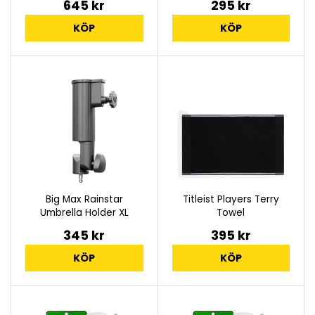
645 kr
295 kr
KÖP
KÖP
Big Max Rainstar
Titleist Players Terry
Umbrella Holder XL
Towel
345 kr
395 kr
KÖP
KÖP