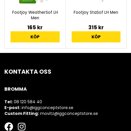
Footjoy WeatherSof LH
Footjoy StaSof LH Men
Men
165 kr
315 kr
KÖP
KÖP
KONTAKTA OSS
BROMMA
Tel:
08 120 584 40
E-post:
info@iggconceptstore.se
Custom Fitting:
movitz@iggconceptstore.se