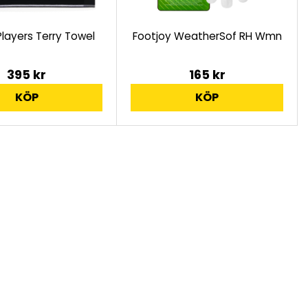
 Players Terry Towel
Footjoy WeatherSof RH Wmn
395 kr
165 kr
KÖP
KÖP