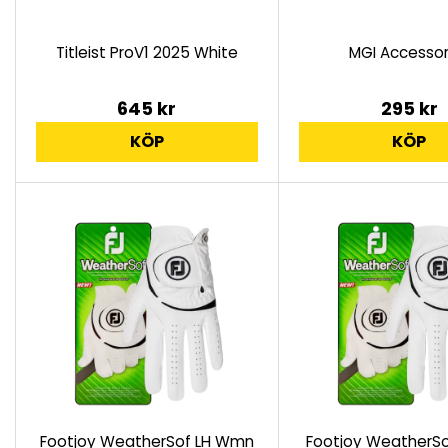
Titleist ProV1 2025 White
MGI Accessor
645 kr
295 kr
KÖP
KÖP
Footjoy WeatherSof LH Wmn
Footjoy WeatherSo