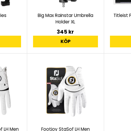
ies
Big Max Rainstar Umbrella
Titleist
Holder XL
345 kr
KÖP
f LH Men
Footjoy StaSof LH Men