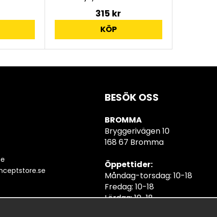
315 kr
KÖP
BESÖK OSS
BROMMA
Bryggerivägen 10
168 67 Bromma
se
Öppettider:
ceptstore.se
Måndag-torsdag: 10-18
Fredag: 10-18
Lördag: 10-18
Söndag: 10-18