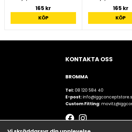
165 kr
165 kr
KÖP
KÖP
KONTAKTA OSS
BROMMA
Tel:
08 120 584 40
E-post:
info@iggconceptstore.
Custom Fitting:
movitz@iggcon
Vi skräddarsyr din upplevelse