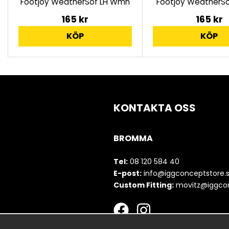
Footjoy WeatherSof LH Wmn
Footjoy WeatherSo
165 kr
165 kr
KÖP
KÖP
KONTAKTA OSS
BROMMA
Tel:
08 120 584 40
E-post:
info@iggconceptstore.
Custom Fitting:
movitz@iggcon