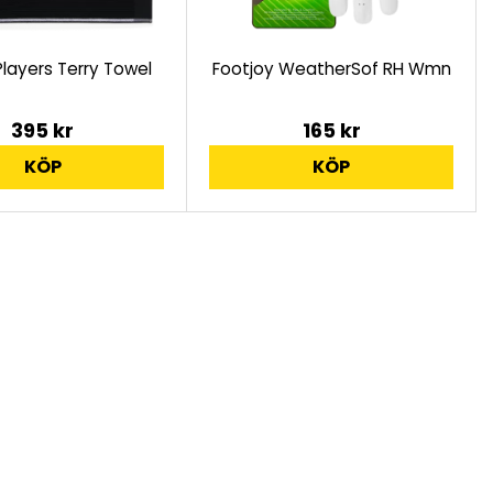
 Players Terry Towel
Footjoy WeatherSof RH Wmn
395 kr
165 kr
KÖP
KÖP