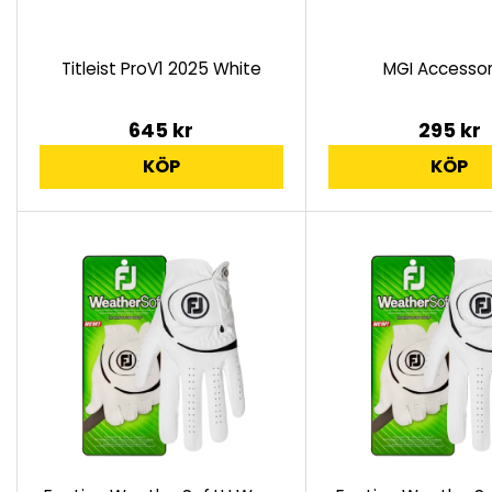
Titleist ProV1 2025 White
MGI Accessor
645 kr
295 kr
KÖP
KÖP