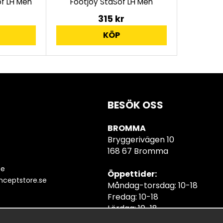
f LH Men
Footjoy StaSof LH Men
315 kr
KÖP
BESÖK OSS
BROMMA
Bryggerivägen 10
168 67 Bromma
se
Öppettider:
ceptstore.se
Måndag-torsdag: 10-18
Fredag: 10-18
Lördag: 10-18
Söndag: 10-18