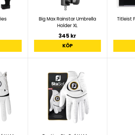
ies
Big Max Rainstar Umbrella
Titleist
Holder XL
345 kr
KÖP