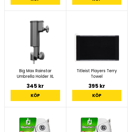
Big Max Rainstar
Titleist Players Terry
Umbrella Holder XL
Towel
345 kr
395 kr
KÖP
KÖP