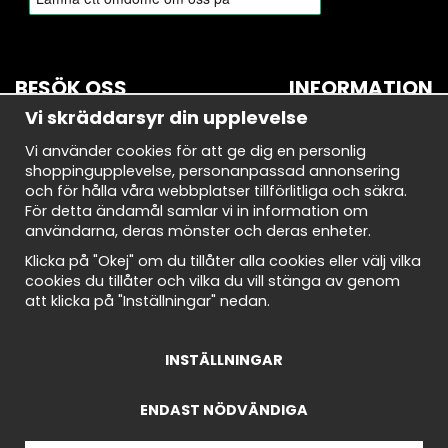
BESÖK OSS
INFORMATION
Vi skräddarsyr din upplevelse
BROMMA
Om oss
Vi använder cookies för att ge dig en personlig
Bryggerivägen 10
Nyhetsbrev
shoppingupplevelse, personanpassad annonsering
168 67 Bromma
Avtalskund
och för hålla våra webbplatser tillförlitliga och säkra.
Demodagar
För detta ändamål samlar vi in information om
Öppettider:
Integritetspolicy
användarna, deras mönster och deras enheter.
Måndag-torsdag: 10-18
Om cookies
Fredag: 10-18
Cookie Inställningar
Klicka på "Okej" om du tillåter alla cookies eller välj vilka
Lördag: 10-18
Köpvillkor
cookies du tillåter och vilka du vill stänga av genom
Söndag: 10-18
att klicka på "Inställningar" nedan.
INSTÄLLNINGAR
ENDAST NÖDVÄNDIGA
© 2025 - IGG Concept Store