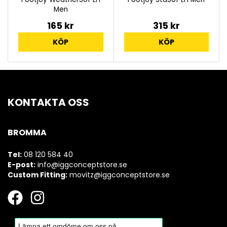
Men
165 kr
315 kr
KÖP
KÖP
KONTAKTA OSS
BROMMA
Tel:
08 120 584 40
E-post:
info@iggconceptstore.se
Custom Fitting:
movitz@iggconceptstore.se