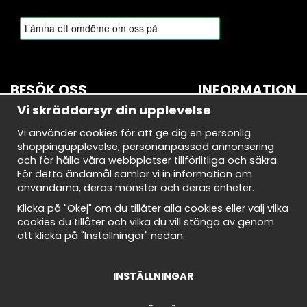
BESÖK OSS
INFORMATION
Vi skräddarsyr din upplevelse
BROMMA
Om oss
Vi använder cookies för att ge dig en personlig
Bryggerivägen 10
Nyhetsbrev
shoppingupplevelse, personanpassad annonsering
168 67 Bromma
Avtalskund
och för hålla våra webbplatser tillförlitliga och säkra.
Demodagar
För detta ändamål samlar vi in information om
Öppettider:
Integritetspolicy
användarna, deras mönster och deras enheter.
Måndag-torsdag: 10-18
Om cookies
Fredag: 10-18
Cookie Inställningar
Klicka på "Okej" om du tillåter alla cookies eller välj vilka
Lördag: 10-18
Köpvillkor
cookies du tillåter och vilka du vill stänga av genom
Söndag: 10-18
att klicka på "Inställningar" nedan.
INSTÄLLNINGAR