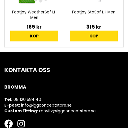
Footjoy WeatherSof LH
Footjoy StaSof LH Men
Men
165 kr
315 kr
KÖP
KÖP
KONTAKTA OSS
BROMMA
Tel:
08 120 584 40
E-post:
info@iggconceptstore.se
Custom Fitting:
movitz@iggconceptstore.se