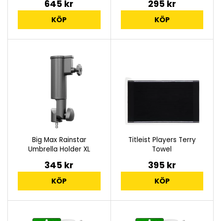
645 kr
295 kr
KÖP
KÖP
Big Max Rainstar
Titleist Players Terry
Umbrella Holder XL
Towel
345 kr
395 kr
KÖP
KÖP