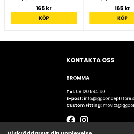
165 kr
165 kr
KÖP
KÖP
KONTAKTA OSS
BROMMA
Tel:
08 120 584 40
E-post:
info@iggconceptstore.
Custom Fitting:
movitz@iggcon
Vi skräddarsyr din upplevelse