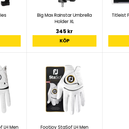
ies
Big Max Rainstar Umbrella
Titleist
Holder XL
345 kr
KÖP
f LH Men
Footjoy StaSof LH Men