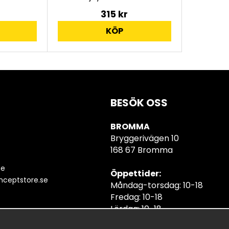
315 kr
KÖP
BESÖK OSS
BROMMA
Bryggerivägen 10
168 67 Bromma
se
Öppettider:
ceptstore.se
Måndag-torsdag: 10-18
Fredag: 10-18
Lördag: 10-18
Söndag: 10-18