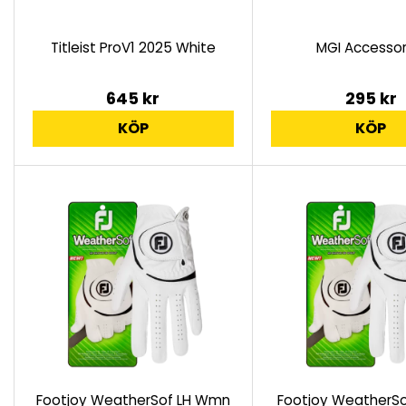
Titleist ProV1 2025 White
MGI Accessor
645 kr
295 kr
KÖP
KÖP
Footjoy WeatherSof LH Wmn
Footjoy WeatherSo