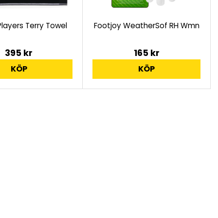
 Players Terry Towel
Footjoy WeatherSof RH Wmn
395 kr
165 kr
KÖP
KÖP