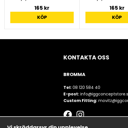
165 kr
165 kr
KÖP
KÖP
KONTAKTA OSS
BROMMA
Tel:
08 120 584 40
E-post:
info@iggconceptstore.
Custom Fitting:
movitz@iggcon
Vi skräddarsyr din upplevelse