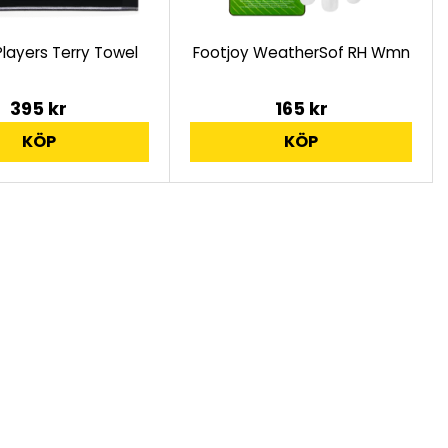
 Players Terry Towel
Footjoy WeatherSof RH Wmn
395 kr
165 kr
KÖP
KÖP