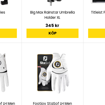
ies
Big Max Rainstar Umbrella
Titleist
Holder XL
345 kr
KÖP
f LH Men
Footjoy StaSof LH Men