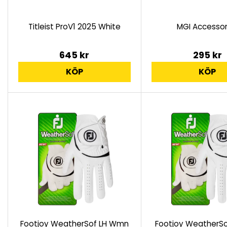
Titleist ProV1 2025 White
MGI Accessor
645 kr
295 kr
KÖP
KÖP
Footjoy WeatherSof LH Wmn
Footjoy WeatherSo