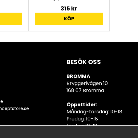
315 kr
KÖP
BESÖK OSS
BROMMA
Bryggerivägen 10
168 67 Bromma
se
Öppettider:
ceptstore.se
Måndag-torsdag: 10-18
Fredag: 10-18
Lördag: 10-18
Söndag: 10-18