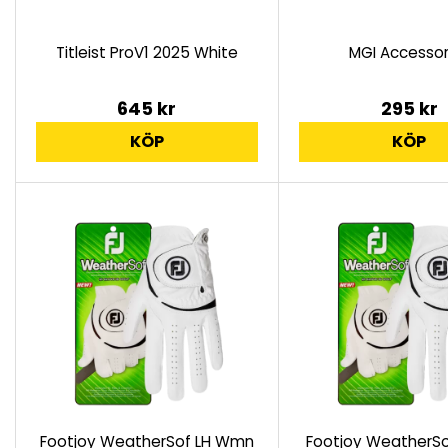
Titleist ProV1 2025 White
MGI Accessor
645 kr
295 kr
KÖP
KÖP
Footjoy WeatherSof LH Wmn
Footjoy WeatherSo