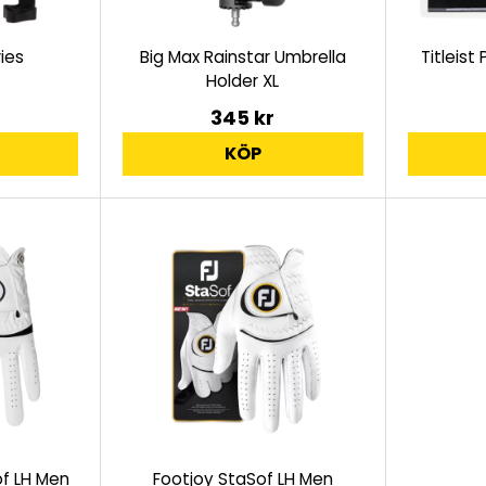
ies
Big Max Rainstar Umbrella
Titleist
Holder XL
345 kr
KÖP
f LH Men
Footjoy StaSof LH Men