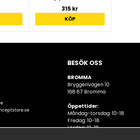
315 kr
KÖP
BESÖK OSS
BROMMA
Bryggerivägen 10
168 67 Bromma
se
Öppettider:
ceptstore.se
Måndag-torsdag: 10-18
Fredag: 10-18
Lördag: 10-18
Söndag: 10-18