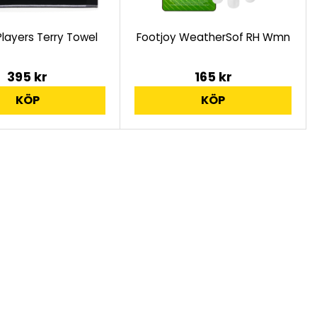
 Players Terry Towel
Footjoy WeatherSof RH Wmn
395 kr
165 kr
KÖP
KÖP