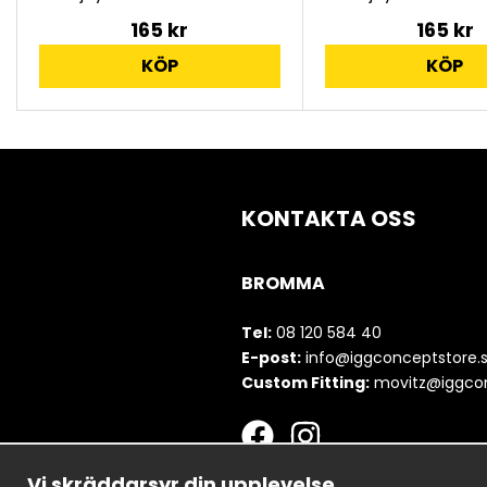
165 kr
165 kr
KÖP
KÖP
KONTAKTA OSS
BROMMA
Tel:
08 120 584 40
E-post:
info@iggconceptstore.
Custom Fitting:
movitz@iggcon
Vi skräddarsyr din upplevelse