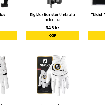
ies
Big Max Rainstar Umbrella
Titleist
Holder XL
345 kr
KÖP