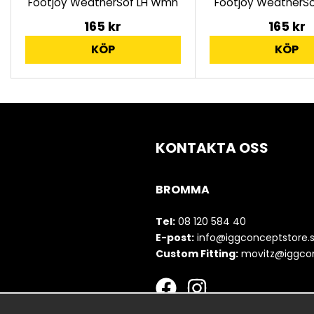
Footjoy WeatherSof LH Wmn
Footjoy WeatherSo
165 kr
165 kr
KÖP
KÖP
KONTAKTA OSS
BROMMA
Tel:
08 120 584 40
E-post:
info@iggconceptstore.
Custom Fitting:
movitz@iggcon