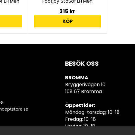
f LH Men
Footjoy StaSof LH Men
315 kr
KÖP
BESÖK OSS
BROMMA
Bryggerivägen 10
168 67 Bromma
se
Öppettider:
ceptstore.se
Måndag-torsdag: 10-18
Fredag: 10-18
Lördag: 10-18
Söndag: 10-18