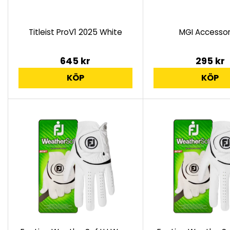
Titleist ProV1 2025 White
MGI Accessor
645 kr
295 kr
KÖP
KÖP