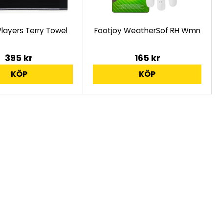
 Players Terry Towel
Footjoy WeatherSof RH Wmn
395 kr
165 kr
KÖP
KÖP