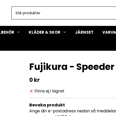
LLBEHÖR
KLÄDER & SKOR
JÄRNSET
VARU
Fujikura - Speeder
0 kr
Finns ej i lagret
Bevaka produkt
Ange din e-postadress nedan så meddelar v