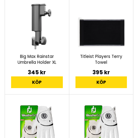
Big Max Rainstar
Titleist Players Terry
Umbrella Holder XL
Towel
345 kr
395 kr
KÖP
KÖP