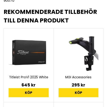
90070
REKOMMENDERADE TILLBEHÖR
TILL DENNA PRODUKT
Titleist ProV1 2025 White
MGI Accessories
645 kr
295 kr
KÖP
KÖP