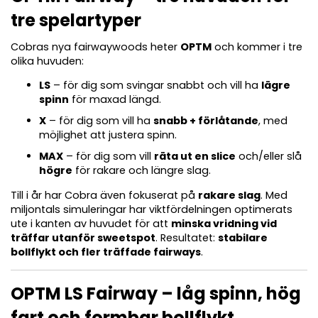
tre spelartyper
Cobras nya fairwaywoods heter
OPTM
och kommer i tre
olika huvuden:
LS
– för dig som svingar snabbt och vill ha
lägre
spinn
för maxad längd.
X
– för dig som vill ha
snabb + förlåtande
, med
möjlighet att justera spinn.
MAX
– för dig som vill
räta ut en slice
och/eller slå
högre
för rakare och längre slag.
Till i år har Cobra även fokuserat på
rakare slag
. Med
miljontals simuleringar har viktfördelningen optimerats
ute i kanten av huvudet för att
minska vridning vid
träffar utanför sweetspot
. Resultatet:
stabilare
bollflykt och fler träffade fairways
.
OPTM LS Fairway – låg spinn, hög
fart och formbar bollflykt