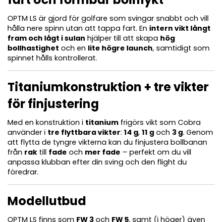
OPTM LS är gjord för golfare som svingar snabbt och vill
hålla nere spinn utan att tappa fart. En
intern vikt långt
fram och lågt i sulan
hjälper till att skapa
hög
bollhastighet
och en
lite högre launch
, samtidigt som
spinnet hålls kontrollerat.
Titaniumkonstruktion + tre vikter
för finjustering
Med en konstruktion i
titanium
frigörs vikt som Cobra
använder i
tre flyttbara vikter
:
14 g
,
11 g
och
3 g
. Genom
att flytta de tyngre vikterna kan du finjustera bollbanan
från
rak
till
fade
och
mer fade
– perfekt om du vill
anpassa klubban efter din sving och den flight du
föredrar.
Modellutbud
OPTM LS finns som
FW 3
och
FW 5
, samt (i höger) även