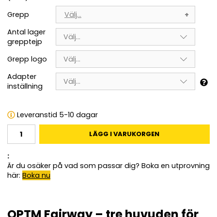
Grepp
Välj...
Antal lager
Välj...
grepptejp
Grepp logo
Välj...
Adapter
Välj...
inställning
Leveranstid 5-10 dagar
LÄGG I VARUKORGEN
:
Är du osäker på vad som passar dig? Boka en utprovning
här:
Boka nu
OPTM Fairway – tre huvuden för