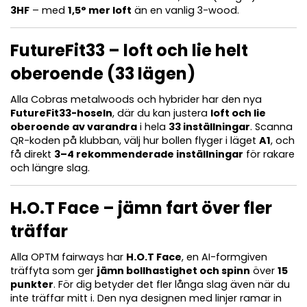
3HF
– med
1,5° mer loft
än en vanlig 3-wood.
FutureFit33 – loft och lie helt
oberoende (33 lägen)
Alla Cobras metalwoods och hybrider har den nya
FutureFit33-hoseln
, där du kan justera
loft och lie
oberoende av varandra
i hela
33 inställningar
. Scanna
QR-koden på klubban, välj hur bollen flyger i läget
A1
, och
få direkt
3–4 rekommenderade inställningar
för rakare
och längre slag.
H.O.T Face – jämn fart över fler
träffar
Alla OPTM fairways har
H.O.T Face
, en AI-formgiven
träffyta som ger
jämn bollhastighet och spinn
över
15
punkter
. För dig betyder det fler långa slag även när du
inte träffar mitt i. Den nya designen med linjer ramar in