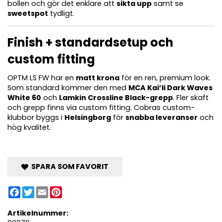
bollen och gör det enklare att
sikta upp
samt se
sweetspot
tydligt.
Finish + standardsetup och
custom fitting
OPTM LS FW har en
matt krona
för en ren, premium look.
Som standard kommer den med
MCA Kai’li Dark Waves
White 60
och
Lamkin Crossline Black-grepp
. Fler skaft
och grepp finns via custom fitting. Cobras custom-
klubbor byggs i
Helsingborg
för
snabba leveranser
och
hög kvalitet.
SPARA SOM FAVORIT
Facebook
Twitter
Email
Pinterest
Artikelnummer: