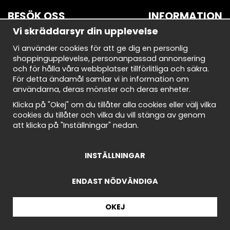
BESÖK OSS
INFORMATION
Vi skräddarsyr din upplevelse
BROMMA
Om oss
Vi använder cookies för att ge dig en personlig
Bryggerivägen 10
Nyhetsbrev
shoppingupplevelse, personanpassad annonsering
168 67 Bromma
Avtalskund
och för hålla våra webbplatser tillförlitliga och säkra.
Demodagar
För detta ändamål samlar vi in information om
Öppettider:
Integritetspolicy
användarna, deras mönster och deras enheter.
Måndag-torsdag: 10-18
Om cookies
Fredag: 10-18
Cookie Inställningar
Klicka på "Okej" om du tillåter alla cookies eller välj vilka
Lördag: 10-18
Köpvillkor
cookies du tillåter och vilka du vill stänga av genom
Söndag: 10-18
att klicka på "Inställningar" nedan.
INSTÄLLNINGAR
ENDAST NÖDVÄNDIGA
© 2025 - IGG Concept Store
OKEJ