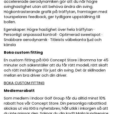
accelererade aerodynamiken gör att du når högre
svinghastighet utan att behöva ändra din sving.
Högkontrasterande grafik på träffytan, framtagen med
tourspelares feedback, ger tydligare uppställning till
bollen.
Egenskaper: Högre hastighet över hela träffytan ·
Personligt anpassad kontroll · Optimerad sweetspot ·
Snabbare aerodynamik · Titleists välbekanta ljud och
känsla
Boka custom fitting
En custom fitting på IGG Concept Store i Bromma tar 45
minuter och säkerställer att du får rätt modell, rätt skaft
och rätt inställningar för just din sving. Det är skillnaden
mellan en bra driver och din driver.
BOKA CUSTOM FITTING
Medlemsrabatt
Som medlem i Indoor Golf Group får du alltid minst 10%
rabatt hos vår Concept Store. Din personliga rabattkod
skickas ut via IGG:s nyhetsbrev, håll utkik i inkorgen så att
du inte missar den. Saknar du din kod? Maila
kundservice