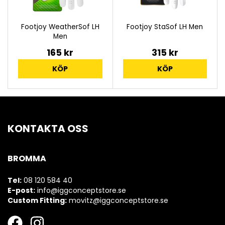
Footjoy WeatherSof LH
Footjoy StaSof LH Men
Men
165 kr
315 kr
KÖP
KÖP
KONTAKTA OSS
BROMMA
Tel:
08 120 584 40
E-post:
info@iggconceptstore.se
Custom Fitting:
movitz@iggconceptstore.se