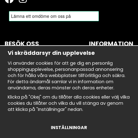
BESÖK OSS
INFORMATION
Vi skräddarsyr din upplevelse
BROMMA
Om oss
Vi använder cookies för att ge dig en personlig
Bryggerivägen 10
Nyhetsbrev
shoppingupplevelse, personanpassad annonsering
168 67 Bromma
Avtalskund
och för hålla våra webbplatser tillförlitliga och säkra.
Demodagar
För detta ändamål samlar vi in information om
Öppettider:
Integritetspolicy
användarna, deras mönster och deras enheter.
Måndag-torsdag: 10-18
Om cookies
Fredag: 10-18
Cookie Inställningar
Klicka på "Okej" om du tillåter alla cookies eller välj vilka
Lördag: 10-18
Köpvillkor
cookies du tillåter och vilka du vill stänga av genom
Söndag: 10-18
att klicka på "Inställningar" nedan.
INSTÄLLNINGAR