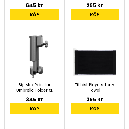
645 kr
295 kr
KÖP
KÖP
Big Max Rainstar
Titleist Players Terry
Umbrella Holder XL
Towel
345 kr
395 kr
KÖP
KÖP