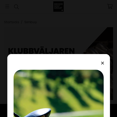
Startsida
/
Simbuy
×