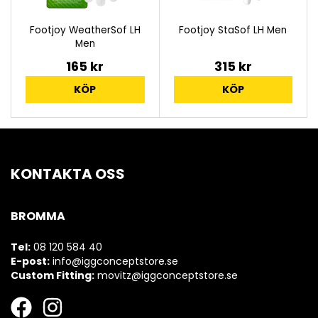
Footjoy WeatherSof LH
Footjoy StaSof LH Men
Men
165 kr
315 kr
KÖP
KÖP
KONTAKTA OSS
BROMMA
Tel:
08 120 584 40
E-post:
info@iggconceptstore.se
Custom Fitting:
movitz@iggconceptstore.se