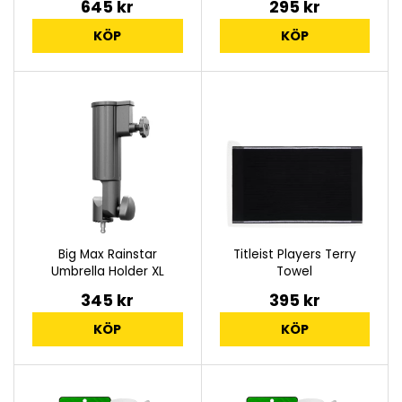
645 kr
295 kr
KÖP
KÖP
Big Max Rainstar
Titleist Players Terry
Umbrella Holder XL
Towel
345 kr
395 kr
KÖP
KÖP