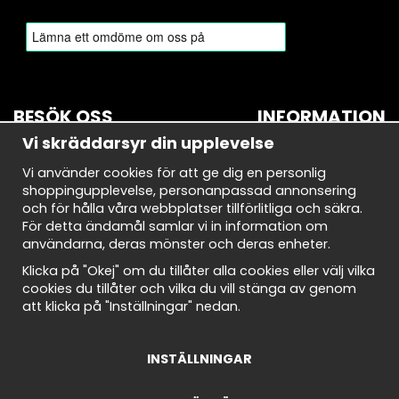
BESÖK OSS
INFORMATION
Vi skräddarsyr din upplevelse
BROMMA
Om oss
Vi använder cookies för att ge dig en personlig
Bryggerivägen 10
Nyhetsbrev
shoppingupplevelse, personanpassad annonsering
168 67 Bromma
Avtalskund
och för hålla våra webbplatser tillförlitliga och säkra.
Demodagar
För detta ändamål samlar vi in information om
Öppettider:
Integritetspolicy
användarna, deras mönster och deras enheter.
Måndag-torsdag: 10-18
Om cookies
Fredag: 10-18
Cookie Inställningar
Klicka på "Okej" om du tillåter alla cookies eller välj vilka
Lördag: 10-18
Köpvillkor
cookies du tillåter och vilka du vill stänga av genom
Söndag: 10-18
att klicka på "Inställningar" nedan.
INSTÄLLNINGAR