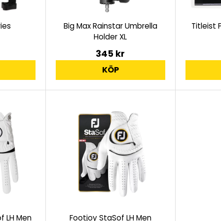
ies
Big Max Rainstar Umbrella
Titleist
Holder XL
345 kr
KÖP
f LH Men
Footjoy StaSof LH Men