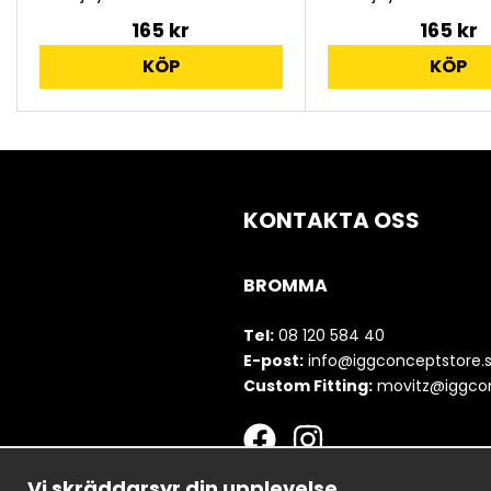
165 kr
165 kr
KÖP
KÖP
KONTAKTA OSS
BROMMA
Tel:
08 120 584 40
E-post:
info@iggconceptstore.
Custom Fitting:
movitz@iggcon
Vi skräddarsyr din upplevelse