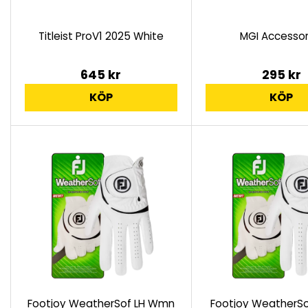
Titleist ProV1 2025 White
MGI Accessor
645 kr
295 kr
KÖP
KÖP
Footjoy WeatherSof LH Wmn
Footjoy WeatherSo