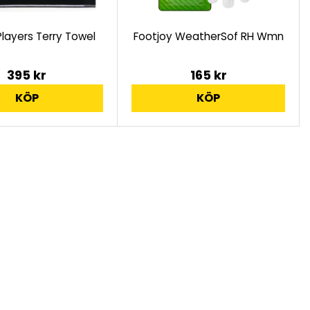
 Players Terry Towel
Footjoy WeatherSof RH Wmn
395 kr
165 kr
KÖP
KÖP