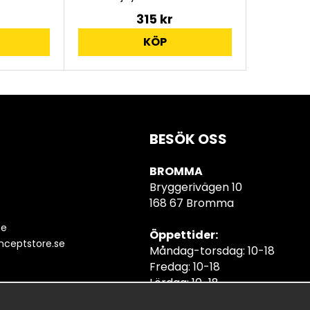
315 kr
KÖP
BESÖK OSS
BROMMA
Bryggerivägen 10
168 67 Bromma
se
Öppettider:
ceptstore.se
Måndag-torsdag: 10-18
Fredag: 10-18
Lördag: 10-18
Söndag: 10-18