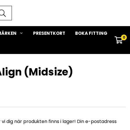
MÄRKEN
PRESENTKORT
BOKA FITTING
0
 Align (Midsize)
i dig när produkten finns i lager! Din e-postadress