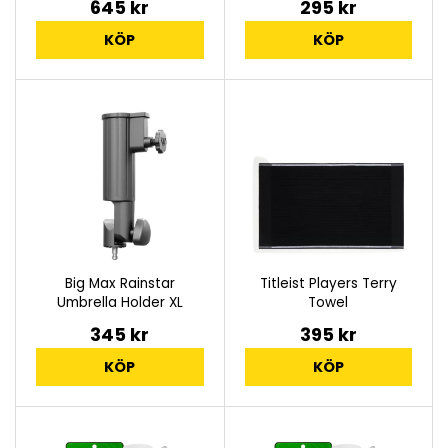
645 kr
295 kr
KÖP
KÖP
Big Max Rainstar
Titleist Players Terry
Umbrella Holder XL
Towel
345 kr
395 kr
KÖP
KÖP