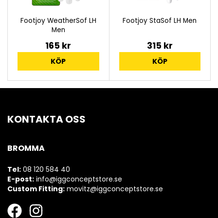
Footjoy WeatherSof LH
Footjoy StaSof LH Men
Men
165 kr
315 kr
KÖP
KÖP
KONTAKTA OSS
BROMMA
Tel:
08 120 584 40
E-post:
info@iggconceptstore.se
Custom Fitting:
movitz@iggconceptstore.se