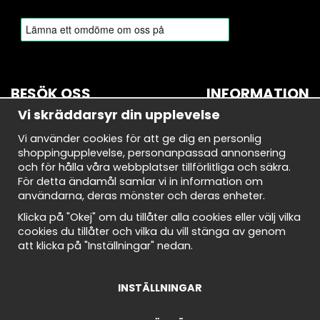
BESÖK OSS
INFORMATION
Vi skräddarsyr din upplevelse
BROMMA
Om oss
Vi använder cookies för att ge dig en personlig
Bryggerivägen 10
Nyhetsbrev
shoppingupplevelse, personanpassad annonsering
168 67 Bromma
Avtalskund
och för hålla våra webbplatser tillförlitliga och säkra.
Demodagar
För detta ändamål samlar vi in information om
Öppettider:
Integritetspolicy
användarna, deras mönster och deras enheter.
Måndag-torsdag: 10-18
Om cookies
Fredag: 10-18
Cookie Inställningar
Klicka på "Okej" om du tillåter alla cookies eller välj vilka
Lördag: 10-18
Köpvillkor
cookies du tillåter och vilka du vill stänga av genom
Söndag: 10-18
att klicka på "Inställningar" nedan.
INSTÄLLNINGAR